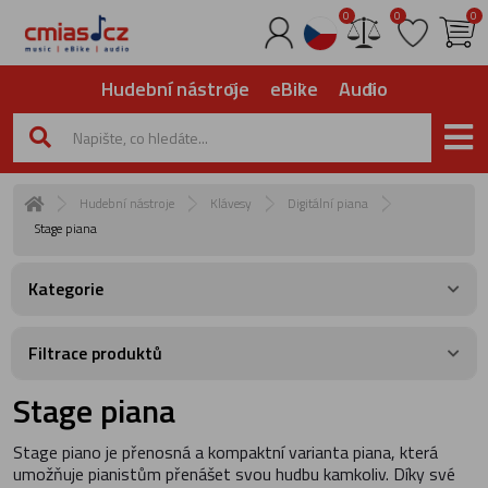
0
0
0
Hudební nástroje
eBike
Audio
Hudební nástroje
Klávesy
Digitální piana
Stage piana
Kategorie
Filtrace produktů
Stage piana
Stage piano je přenosná a kompaktní varianta piana, která
umožňuje pianistům přenášet svou hudbu kamkoliv. Díky své