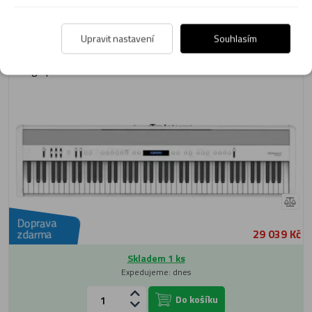
Do košíku
Upravit nastavení
Souhlasím
Stage piano Roland FP-60X-WH
Doprava
29 039 Kč
zdarma
Skladem 1 ks
Expedujeme: dnes
Do košíku