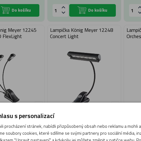
Do košíku
Do košíku
önig Meyer 12245
Lampička König Meyer 12248
Lampič
 FlexLight
Concert Light
Orches
lasu s personalizací
699 Kč
749 Kč
i procházení stránek, nabídli přizpůsobený obsah nebo reklamu a mohli
ladem 1 ks
Skladem 5 ks
e soubory cookies, které sdílíme se svými partnery pro sociální média, inze
eme: 10.08.2026
Expedujeme: 10.08.2026
kazem "Upravit nastavení" a kdykoliv jej můžete změnit v patičce webu. P