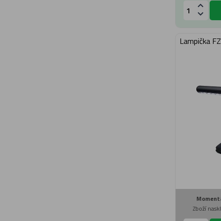
Lampička F
Momentá
Zboží nas