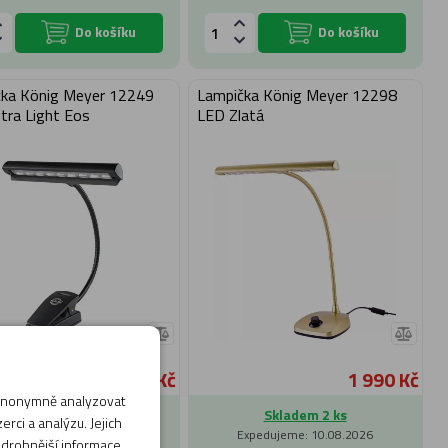
Do košíku
Do košíku
ka König Meyer 12249
Lampička König Meyer 12298
tra Light Eos
LED Zlatá
999 Kč
1 990 Kč
 anonymně analyzovat
Skladem 6 ks
Skladem 2 ks
rci a analýzu. Jejich
Expedujeme: 10.08.2026
Expedujeme: 10.08.2026
odrobnější informace