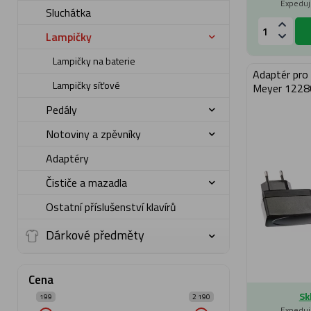
Expeduj
Sluchátka
Lampičky
Lampičky na baterie
Adaptér pro
Lampičky síťové
Meyer 1228
Pedály
Notoviny a zpěvníky
Adaptéry
Čističe a mazadla
Ostatní příslušenství klavírů
Dárkové předměty
Cena
Sk
199
2 190
Expeduj