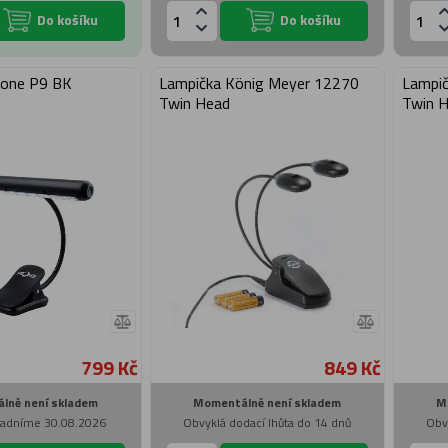
Do košíku
Do košíku
Zone P9 BK
Lampička König Meyer 12270
Lampič
Twin Head
Twin 
799 Kč
849 Kč
lně není skladem
Momentálně není skladem
M
kladníme 30.08.2026
Obvyklá dodací lhůta do 14 dnů
Obv