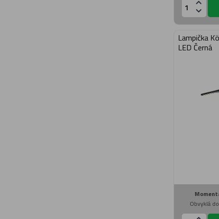
Lampička K
LED Černá
Momentá
Obvyklá do