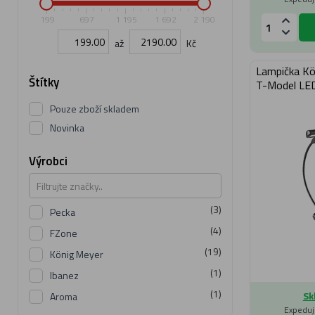
199
697
1 195
1 692
2 190
až
Kč
Lampička K
Štítky
T-Model LED
Pouze zboží skladem
Novinka
Výrobci
(3)
Pecka
(4)
FZone
(19)
König Meyer
(1)
Ibanez
(1)
Sk
Aroma
Expeduj