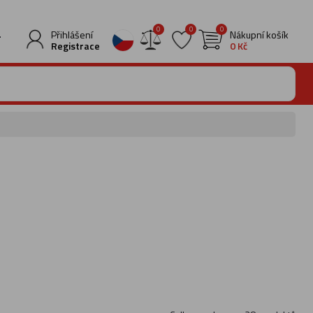
0
0
0
.
Přihlášení
Nákupní košík
Registrace
0 Kč