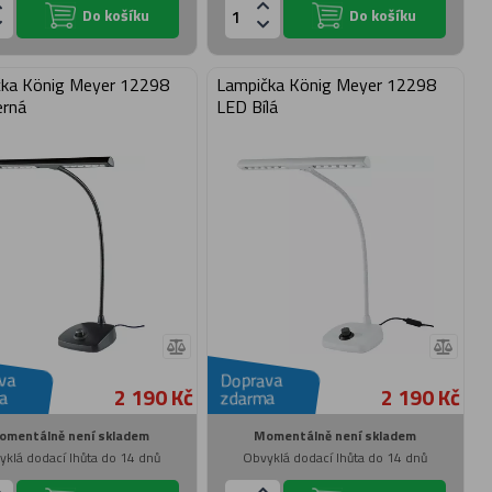
Do košíku
Do košíku
ka König Meyer 12298
Lampička König Meyer 12298
erná
LED Bílá
va
Doprava
2 190 Kč
2 190 Kč
a
zdarma
omentálně není skladem
Momentálně není skladem
yklá dodací lhůta do 14 dnů
Obvyklá dodací lhůta do 14 dnů