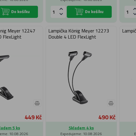
Do košíku
Do košíku
önig Meyer 12247
Lampička König Meyer 12273
Lampič
 FlexLight
Double 4 LED FlexLight
449 Kč
490 Kč
ladem 5 ks
Skladem 4 ks
eme: 10.08.2026
Expedujeme: 10.08.2026