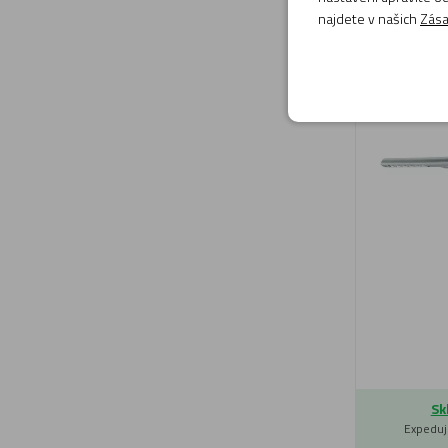
najdete v našich
Zása
Lampička K
LED Stříbrn
Sk
Expeduj