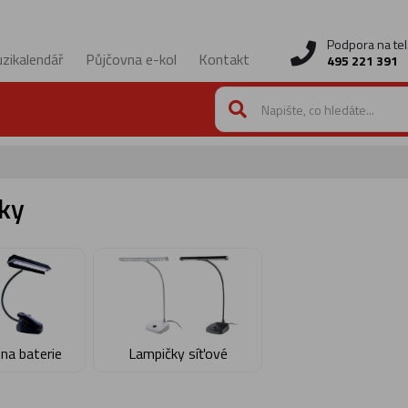
Podpora na tel
zikalendář
Půjčovna e-kol
Kontakt
495 221 391
ky
na baterie
Lampičky síťové