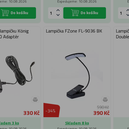
eme: 10.08.2026
Expedujeme: 10.08.2026
Do košíku
Do košíku
 lampičku König
Lampička FZone FL-9036 BK
Lampič
0 Adaptér
Double
590 Kč
-34%
330 Kč
390 Kč
ladem 3 ks
Skladem 8 ks
eme: 10.08.2026
Expedujeme: 10.08.2026