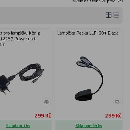
Celkem nalezeno
28
produktů
r pro lampičku König
Lampička Pecka LLP-001 Black
12257 Power unit
ght
299 Kč
299 Kč
Skladem 1 ks
Skladem 89 ks