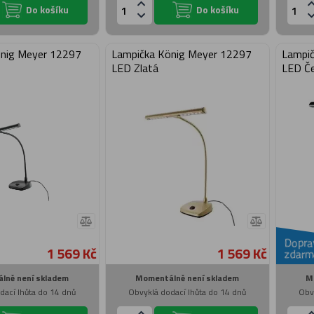
Do košíku
Do košíku
önig Meyer 12297
Lampička König Meyer 12297
Lampič
LED Zlatá
LED Č
Dopra
1 569 Kč
1 569 Kč
zdarm
lně není skladem
Momentálně není skladem
M
dací lhůta do 14 dnů
Obvyklá dodací lhůta do 14 dnů
Obv