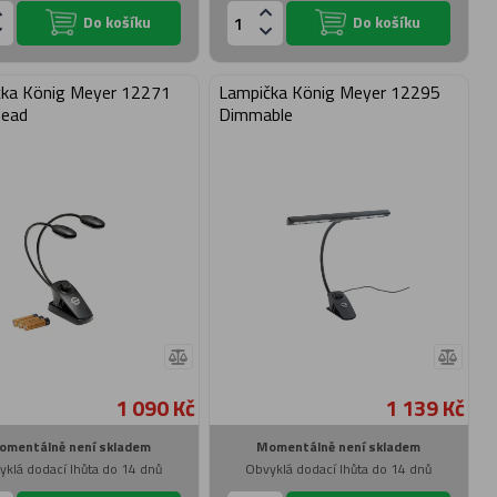
Do košíku
Do košíku
ka König Meyer 12271
Lampička König Meyer 12295
Head
Dimmable
1 090 Kč
1 139 Kč
omentálně není skladem
Momentálně není skladem
yklá dodací lhůta do 14 dnů
Obvyklá dodací lhůta do 14 dnů