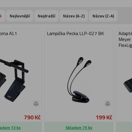
é
Nejlevnější
Nejdražší
Název (A-Z)
Název (Z-A)
roma AL1
Lampička Pecka LLP-027 BK
Adapté
Meyer 
FlexLi
790 Kč
199 Kč
adem 13 ks
Skladem 75 ks