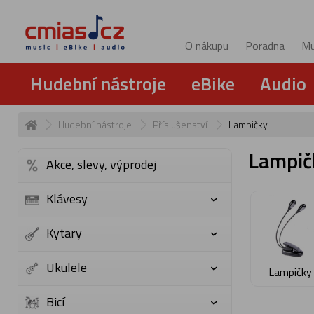
O nákupu
Poradna
Mu
Hudební nástroje
eBike
Audio
Hudební nástroje
Příslušenství
Lampičky
Lampič
Akce, slevy, výprodej
Klávesy
Kytary
Ukulele
Lampičky 
Bicí