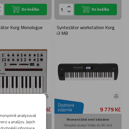
Do košíku
Do košíku
zátor Korg Monologue
Syntezátor workstation Korg
i3 MB
va
Doprava
6 659 Kč
9 779 Kč
a
zdarma
 anonymně analyzovat
omentálně není skladem
Momentálně není skladem
rci a analýzu. Jejich
yklá dodací lhůta do 90 dnů
Obvyklá dodací lhůta do 90 dnů
odrobnější informace