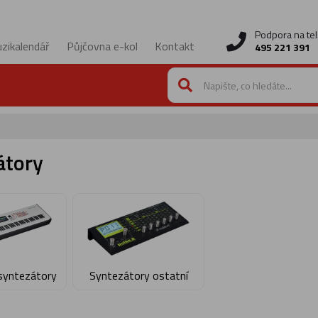
Podpora na tel
zikalendář
Půjčovna e-kol
Kontakt
495 221 391
átory
syntezátory
Syntezátory ostatní