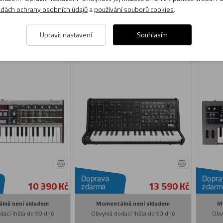
dách ochrany osobních údajů
a
používání souborů cookies
.
Do košíku
Do košíku
Upravit nastavení
Souhlasím
 Korg microKORG
Syntezátor Korg MS-20 mini
Syntez
micro
Doprava
Dopra
10 390 Kč
13 590 Kč
zdarma
zdarm
lně není skladem
Momentálně není skladem
M
dací lhůta do 90 dnů
Obvyklá dodací lhůta do 90 dnů
Obv