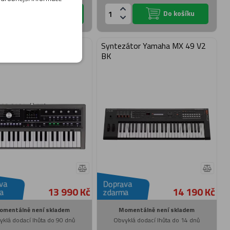
Do košíku
Do košíku
átor workstation Korg
Syntezátor Yamaha MX 49 V2
KORG 2
BK
va
Doprava
13 990 Kč
14 190 Kč
a
zdarma
omentálně není skladem
Momentálně není skladem
yklá dodací lhůta do 90 dnů
Obvyklá dodací lhůta do 14 dnů