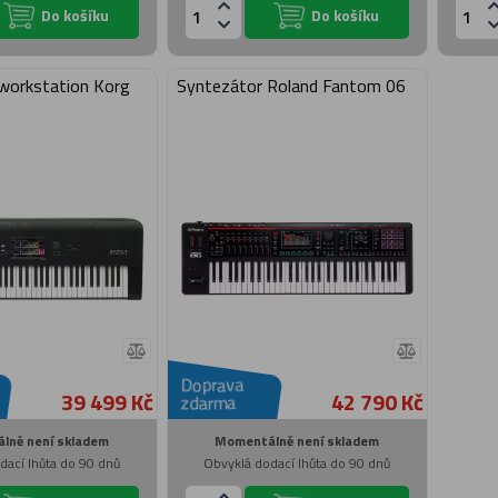
Do košíku
Do košíku
workstation Korg
Syntezátor Roland Fantom 06
Doprava
39 499 Kč
42 790 Kč
zdarma
lně není skladem
Momentálně není skladem
dací lhůta do 90 dnů
Obvyklá dodací lhůta do 90 dnů