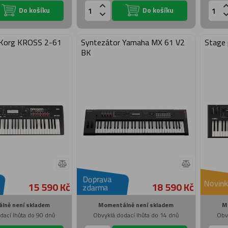
Do košíku
Do košíku
 Korg KROSS 2-61
Syntezátor Yamaha MX 61 V2
Stage 
BK
Doprava
Novink
15 590 Kč
18 590 Kč
zdarma
lně není skladem
Momentálně není skladem
M
dací lhůta do 90 dnů
Obvyklá dodací lhůta do 14 dnů
Obv