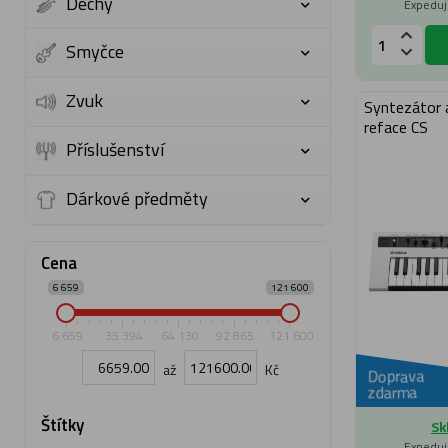
Dechy
Expeduj
Smyčce
Zvuk
Syntezátor
reface CS
Příslušenství
Dárkové předměty
Cena
6 659
121 600
6 659
35 394
64 130
92 865
121 600
až
Kč
Doprava
zdarma
Štítky
Sk
Expeduj