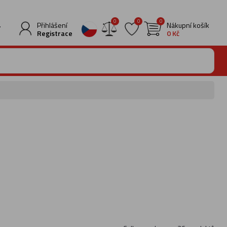
0
0
0
.
Přihlášení
Nákupní košík
Registrace
0 Kč