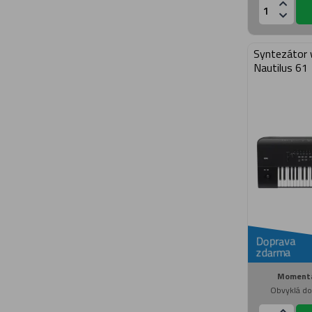
Syntezátor 
Nautilus 61
Doprava
zdarma
Momentá
Obvyklá do