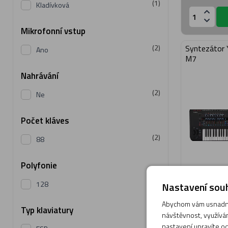
(1)
Kladívková
Mikrofonní vstup
Syntezátor
(2)
Ano
M7
Nahrávání
(2)
Ne
Počet kláves
(2)
88
Polyfonie
(2)
128
Nastavení souh
Novinka
Abychom vám usnadnil
Typ klaviatury
Momentá
návštěvnost, využívám
Obvyklá do
nastavení upravíte od
(1)