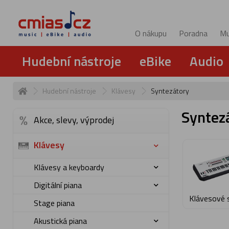
O nákupu
Poradna
Mu
Hudební nástroje
eBike
Audio
Hudební nástroje
Klávesy
Syntezátory
Syntez
Akce, slevy, výprodej
Klávesy
Klávesy a keyboardy
Digitální piana
Klávesové 
Stage piana
Akustická piana