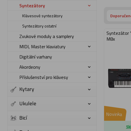
Syntezátory
Klávesové syntezátory
Doporučen
Syntezátory ostatní
Syntezátor
Zvukové moduly a samplery
M8x
MIDI, Master klaviatury
Digitální varhany
Akordeony
Příslušenství pro klávesy
Kytary
Ukulele
Novinka
Bicí
Sk