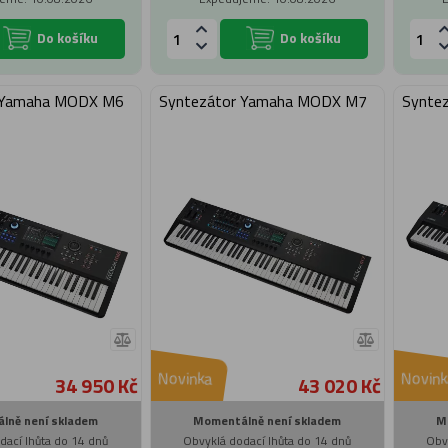
Do košíku
Do košíku
 Yamaha MODX M6
Syntezátor Yamaha MODX M7
Synte
Novinka
Novink
34 950 Kč
43 020 Kč
lně není skladem
Momentálně není skladem
M
dací lhůta do 14 dnů
Obvyklá dodací lhůta do 14 dnů
Obv