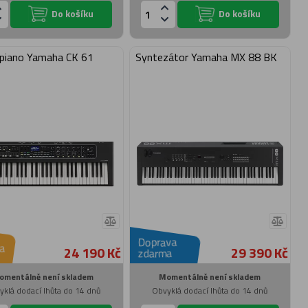
Do košíku
Do košíku
piano Yamaha CK 61
Syntezátor Yamaha MX 88 BK
Doprava
a
24 190 Kč
29 390 Kč
zdarma
omentálně není skladem
Momentálně není skladem
yklá dodací lhůta do 14 dnů
Obvyklá dodací lhůta do 14 dnů