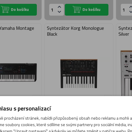
Do košíku
Do košíku
 Yamaha Montage
Syntezátor Korg Monologue
Synte
Black
Silver
lasu s personalizací
Doprava
Dopra
108 270 Kč
6 659 Kč
zdarma
zdarm
i procházení stránek, nabídli přizpůsobený obsah nebo reklamu a mohli
lně není skladem
Momentálně není skladem
M
e soubory cookies, které sdílíme se svými partnery pro sociální média, inze
dací lhůta do 14 dnů
Obvyklá dodací lhůta do 90 dnů
Obv
kazem "Upravit nastavení" a kdykoliv jej můžete změnit v patičce webu. P