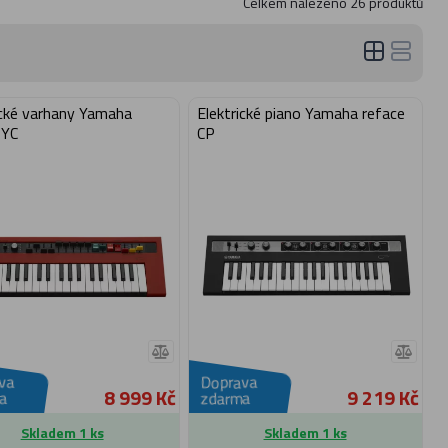
Celkem nalezeno
26
produktů
ické varhany Yamaha
Elektrické piano Yamaha reface
 YC
CP
va
Doprava
8 999 Kč
9 219 Kč
a
zdarma
Skladem 1 ks
Skladem 1 ks