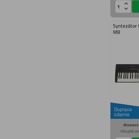
Syntezátor
MB
Doprava
zdarma
Momentá
Obvyklá do