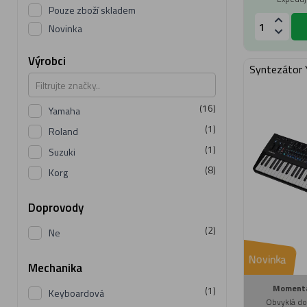
Pouze zboží skladem
Novinka
Výrobci
Syntezátor
(16)
Yamaha
(1)
Roland
(1)
Suzuki
(8)
Korg
Doprovody
(2)
Ne
Novinka
Mechanika
Momentá
(1)
Keyboardová
Obvyklá do