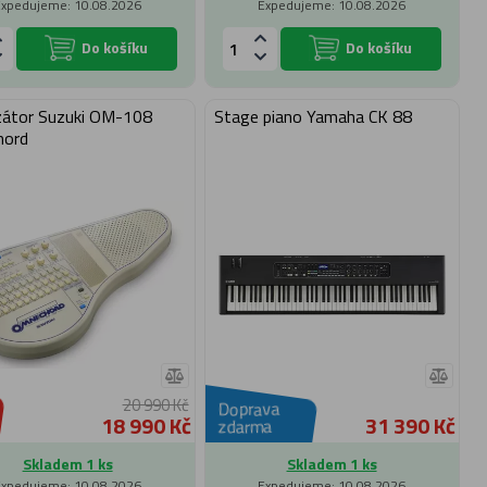
Expedujeme: 10.08.2026
Expedujeme: 10.08.2026
Do košíku
Do košíku
zátor Suzuki OM-108
Stage piano Yamaha CK 88
hord
20 990 Kč
Doprava
18 990 Kč
31 390 Kč
zdarma
Skladem 1 ks
Skladem 1 ks
Expedujeme: 10.08.2026
Expedujeme: 10.08.2026