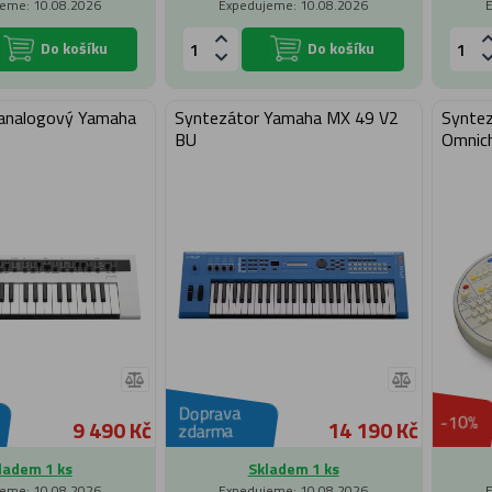
eme: 10.08.2026
Expedujeme: 10.08.2026
Do košíku
Do košíku
 analogový Yamaha
Syntezátor Yamaha MX 49 V2
Synte
BU
Omnic
Doprava
-10%
9 490 Kč
14 190 Kč
zdarma
ladem 1 ks
Skladem 1 ks
eme: 10.08.2026
Expedujeme: 10.08.2026