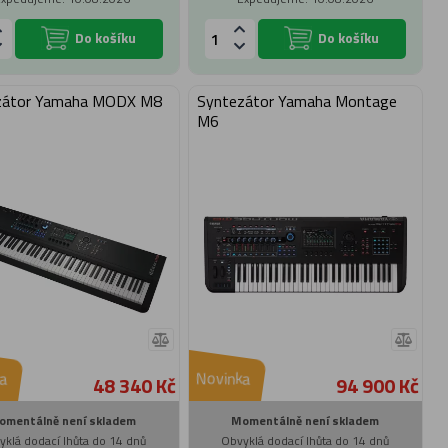
Do košíku
Do košíku
zátor Yamaha MODX M8
Syntezátor Yamaha Montage
M6
a
Novinka
48 340 Kč
94 900 Kč
omentálně není skladem
Momentálně není skladem
yklá dodací lhůta do 14 dnů
Obvyklá dodací lhůta do 14 dnů