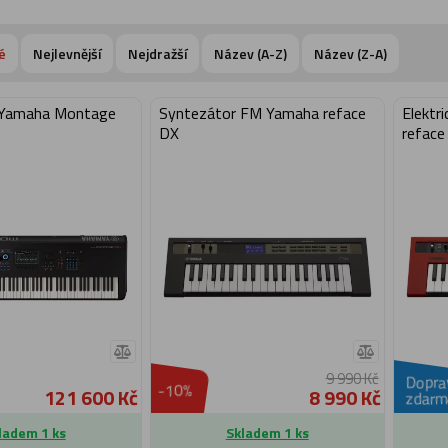
é
Nejlevnější
Nejdražší
Název (A-Z)
Název (Z-A)
 Yamaha Montage
Syntezátor FM Yamaha reface
Elektr
DX
reface
9 990 Kč
Dopra
-10%
121 600 Kč
8 990 Kč
zdarm
ladem 1 ks
Skladem 1 ks