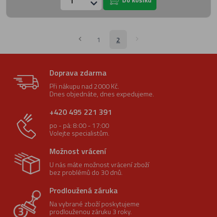
1
2
Doprava zdarma
Při nákupu nad 2000 Kč.
Dnes objednáte, dnes expedujeme.
+420 495 221 391
po - pá: 8:00 - 17:00
Volejte specialistům.
Možnost vrácení
U nás máte možnost vrácení zboží
bez problémů do 30 dnů.
Prodloužená záruka
Na vybrané zboží poskytujeme
prodlouženou záruku 3 roky.