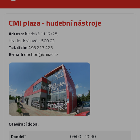
CMI plaza - hudební nástroje
Adresa:
Kladská 1117/25,
Hradec Králové - 500 03
Tel. číslo:
495 217 423
E-mail:
obchod@cmias.cz
Otevírací doba:
Pondělí
09:00 - 17:30