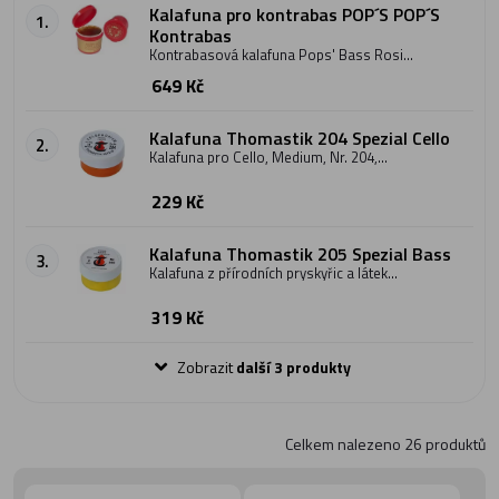
Kalafuna pro kontrabas POP´S POP´S
1.
Kontrabas
Kontrabasová kalafuna Pops' Bass Rosin
je jedna z nejpoužívanějších kalafun
649 Kč
vůbec.
Kalafuna Thomastik 204 Spezial Cello
2.
Kalafuna pro Cello, Medium, Nr. 204,
vysoká kvalita.
229 Kč
Kalafuna Thomastik 205 Spezial Bass
3.
Kalafuna z přírodních pryskyřic a látek
omezujících těkání silic. Tmavé kalafuny
jsou vhodné pro užití na violoncellové a
319 Kč
kontrabasové smyčce.
Zobrazit
další 3 produkty
Celkem nalezeno
26
produktů