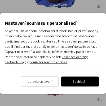
209 Kč
Nastavení souhlasu s personalizací
Momentálně není skladem
Obvyklá dodací lhůta do 10 dnů
Abychom vám usnadnili procházení stránek, nabídli přizpůsobený
obsah nebo reklamu a mohli anonymně analyzovat návštěvnost,
Do košíku
využíváme soubory cookies, které sdílíme se svými partnery pro
sociální média, inzerci a analýzu. Jejich nastavení upravíte odkazem
"Upravit nastavení" a kdykoliv jej můžete změnit v patičce webu.
Kalafuna Hidersine 1V Violin
Podrobnější informace najdete v našich
Zásadách ochrany
osobních údajů
a
používání souborů cookies
.
Upravit nastavení
Souhlasím