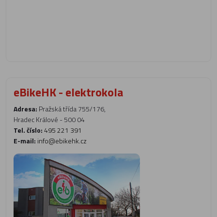
eBikeHK - elektrokola
Adresa:
Pražská třída 755/176,
Hradec Králové - 500 04
Tel. číslo:
495 221 391
E-mail:
info@ebikehk.cz