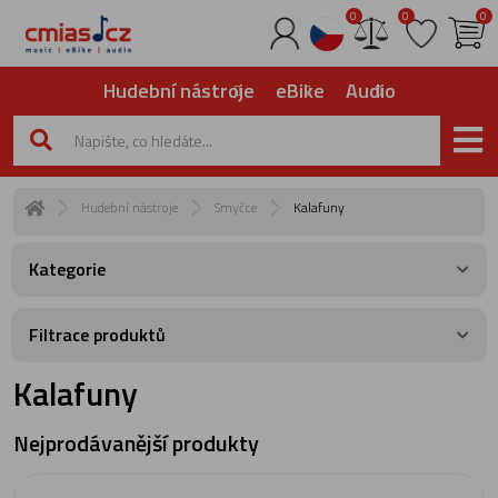
0
0
0
Hudební nástroje
eBike
Audio
Hudební nástroje
Smyčce
Kalafuny
Kategorie
Filtrace produktů
Kalafuny
Nejprodávanější produkty