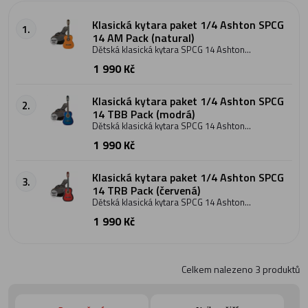
Klasická kytara paket 1/4 Ashton SPCG
1.
14 AM Pack (natural)
Dětská klasická kytara SPCG 14 Ashton
Pack - čtvrťová velikost v paketu s
1 990 Kč
povlakem. Vynikající poměr kvalita/cena.
Vhodná pro všechny začátečníky - děti ve
věku 2-5 let. Vrchní deska linden, krk javor,
struny nylonové. Barevné provedení: AM
Klasická kytara paket 1/4 Ashton SPCG
2.
(natural).
14 TBB Pack (modrá)
Dětská klasická kytara SPCG 14 Ashton
Pack - čtvrťová velikost v paketu s
1 990 Kč
povlakem. Vynikající poměr kvalita/cena.
Vhodná pro všechny začátečníky - děti ve
věku 2-5 let. Vrchní deska linden, krk javor,
struny nylonové. Barevné provedení: TBB
Klasická kytara paket 1/4 Ashton SPCG
3.
(modrá).
14 TRB Pack (červená)
Dětská klasická kytara SPCG 14 Ashton
Pack - čtvrťová velikost v paketu s
1 990 Kč
povlakem. Vynikající poměr kvalita/cena.
Vhodná pro všechny začátečníky - děti ve
věku 2-5 let. Vrchní deska linden, krk javor,
struny nylonové. Barevné provedení: TRB
(červená).
Celkem nalezeno
3
produktů