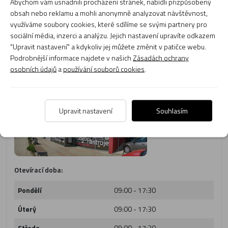
Abychom vám usnadnili procházení stránek, nabídli přizpůsobený
CMI plaza - hudební nástroje
obsah nebo reklamu a mohli anonymně analyzovat návštěvnost,
Adresa:
Kladská 1117/25,
využíváme soubory cookies, které sdílíme se svými partnery pro
Hradec Králové - 500 03
sociální média, inzerci a analýzu. Jejich nastavení upravíte odkazem
Tel. číslo:
495 217 423
"Upravit nastavení" a kdykoliv jej můžete změnit v patičce webu.
E-mail:
obchod@cmias.cz
Podrobnější informace najdete v našich
Zásadách ochrany
osobních údajů
a
používání souborů cookies
.
Upravit nastavení
Souhlasím
Otevírací doba:
Pondělí
09:00 - 17:30
Úterý
09:00 - 17:30
Středa
09:00 - 17:30