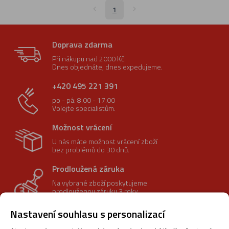
1
Doprava zdarma
Při nákupu nad 2000 Kč.
Dnes objednáte, dnes expedujeme.
+420 495 221 391
po - pá: 8:00 - 17:00
Volejte specialistům.
Možnost vrácení
U nás máte možnost vrácení zboží
bez problémů do 30 dnů.
Prodloužená záruka
Na vybrané zboží poskytujeme
prodlouženou záruku 3 roky.
Nastavení souhlasu s personalizací