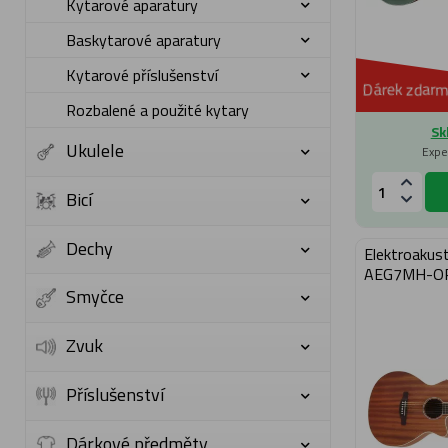
Kytarové aparatury
Baskytarové aparatury
Kytarové příslušenství
Dárek zdarm
Rozbalené a použité kytary
Sk
Ukulele
Expe
Bicí
Dechy
Elektroakust
AEG7MH-O
Smyčce
Zvuk
Příslušenství
Dárkové předměty