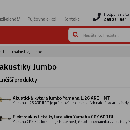
Podpora na tel
zikalendář
Půjčovna e-kol
Kontakt
495 221 391
Elektroakustiky Jumbo
oakustiky Jumbo
nější produkty
Akustická kytara jumbo Yamaha LJ26 ARE II NT
Yamaha LJ26 ARE II NT je prémiová celomasivní akustická kytara z řady L
Semi-Jumbo, masivní smrkovou deskou Engelmann s technologií A.R.E
palisandrovým lubem a zadní deskou, ebenovým hmatníkem a pěticíp
palisandru. Nabízí vyvážený, bohatý zvuk s výraznými basy, jasnými v
Elektroakustická kytara slim Yamaha CPX 600 BL
pohodlností při hraní. Dodávána včetně pevného pouzdra. Přírodní pov
Yamaha CPX 600 kombinuje hratelnost, čistotu a dynamiku zvuku řady
velkým tělem pro silnější, hlasitější akustický zvuk a tradičnější vzhled a 
vyvážení mezi čistě akustickým a elektrifikovaným výkonem. 25" velké 