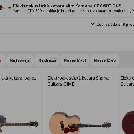
strun nabízejí pohodlnější hraní. Nový tvar žebrování zajistí pevnější a 
Elektroakustická kytara slim Yamaha CPX 600 OVS
nástroje. Možnost jemnější úpravy zvuku pro elektrifikované vystupován
Yamaha CPX 600 kombinuje hratelnost, čistotu a dynamiku zvuku řady
velkým tělem pro silnější, hlasitější akustický zvuk a tradičnější vzhled a 
vyvážení mezi čistě akustickým a elektrifikovaným výkonem. 25" velké 
strun nabízejí pohodlnější hraní. Nový tvar žebrování zajistí pevnější a 
Zobrazit
další 3 pro
nástroje. Možnost jemnější úpravy zvuku pro elektrifikované vystupován
é
Nejlevnější
Nejdražší
Název (A-Z)
Název (Z-A)
ická kytara Ibanez
Elektroakustická kytara Sigma
Elektr
Guitars GJME
Guita