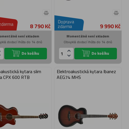
Doprava
zdarma
8 790 Kč
9 990 Kč
zdarma
omentálně není skladem
Momentálně není skladem
yklá dodací lhůta do 14 dnů
Obvyklá dodací lhůta do 14 dnů
Do košíku
Do košíku
oakustická kytara slim
Elektroakustická kytara Ibanez
a CPX 600 RTB
AEG74 MHS