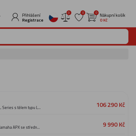
0
0
0
.
Přihlášení
Nákupní košík
Registrace
0 Kč
106 290 Kč
 Series s tělem typu LJ
., masivním
ým krkem z mahagonu a
ýškami a mimořádnou
9 990 Kč
rchová úprava.
 Yamaha APX se středně
nabízí tak ideální
tělo a menší rozestup