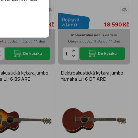
va
Doprava
18 590 Kč
18 590 Kč
a
zdarma
omentálně není skladem
Momentálně není skladem
yklá dodací lhůta do 14 dnů
Obvyklá dodací lhůta do 14 dnů
Do košíku
Do košíku
oakustická kytara jumbo
Elektroakustická kytara jumbo
a LJ16 BS ARE
Yamaha LJ16 DT ARE