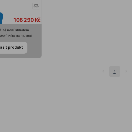
106 290 Kč
lně není skladem
dací lhůta do 14 dnů
azit produkt
1