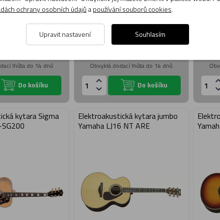
dách ochrany osobních údajů
a
používání souborů cookies
.
Doprava
Dopra
Upravit nastavení
Souhlasím
13 490 Kč
18 590 Kč
zdarma
zdarm
lně není skladem
Momentálně není skladem
M
dací lhůta do 14 dnů
Obvyklá dodací lhůta do 14 dnů
Obv
Do košíku
Do košíku
tická kytara Sigma
Elektroakustická kytara jumbo
Elektr
M-SG200
Yamaha LJ16 NT ARE
Yamah