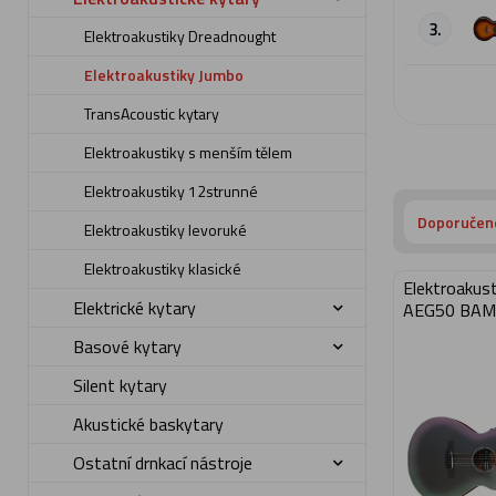
3.
Elektroakustiky Dreadnought
Elektroakustiky Jumbo
TransAcoustic kytary
Elektroakustiky s menším tělem
Elektroakustiky 12strunné
Doporučen
Elektroakustiky levoruké
Elektroakustiky klasické
Elektroakust
Elektrické kytary
AEG50 BAM
Basové kytary
Silent kytary
Akustické baskytary
Ostatní drnkací nástroje