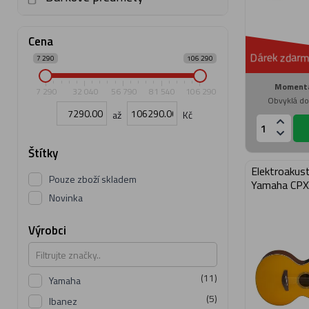
Cena
Dárek zdarm
7 290
106 290
Momentá
7 290
32 040
56 790
81 540
106 290
Obvyklá do
až
Kč
Štítky
Elektroakust
Pouze zboží skladem
Yamaha CPX
Novinka
Výrobci
(11)
Yamaha
(5)
Ibanez