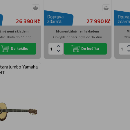
Doprava
Dopra
26 390 Kč
27 990 Kč
zdarma
zdarm
lně není skladem
Momentálně není skladem
M
dací lhůta do 14 dnů
Obvyklá dodací lhůta do 14 dnů
Obv
Do košíku
Do košíku
ytara jumbo Yamaha
 NT