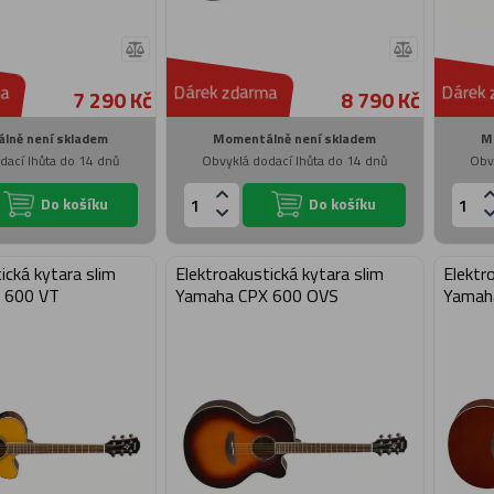
a
Dárek zdarma
Dárek 
7 290 Kč
8 790 Kč
lně není skladem
Momentálně není skladem
M
dací lhůta do 14 dnů
Obvyklá dodací lhůta do 14 dnů
Obv
Do košíku
Do košíku
ická kytara slim
Elektroakustická kytara slim
Elektr
 600 VT
Yamaha CPX 600 OVS
Yamah