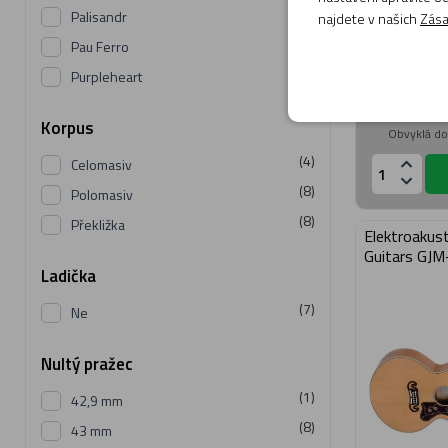
(7)
Palisandr
najdete v našich
Zása
(1)
Pau Ferro
Doprava
(1)
Purpleheart
zdarma
Momentá
Korpus
Obvyklá do
(4)
Celomasiv
(8)
Polomasiv
(8)
Překližka
Elektroakus
Guitars GJ
Ladička
(7)
Ne
Nultý pražec
(1)
42,9 mm
(8)
43 mm