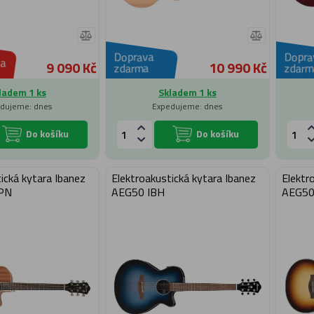
Doprava
Dopra
a
9 090 Kč
10 990 Kč
zdarma
zdarm
ladem 1 ks
Skladem 1 ks
dujeme: dnes
Expedujeme: dnes
Do košíku
Do košíku
ická kytara Ibanez
Elektroakustická kytara Ibanez
Elektr
PN
AEG50 IBH
AEG5