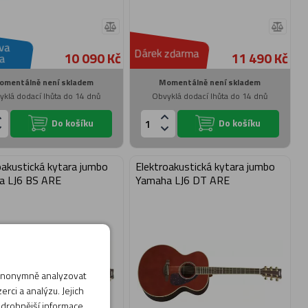
va
Dárek zdarma
10 090 Kč
11 490 Kč
a
omentálně není skladem
Momentálně není skladem
yklá dodací lhůta do 14 dnů
Obvyklá dodací lhůta do 14 dnů
Do košíku
Do košíku
oakustická kytara jumbo
Elektroakustická kytara jumbo
a LJ6 BS ARE
Yamaha LJ6 DT ARE
 anonymně analyzovat
rci a analýzu. Jejich
odrobnější informace