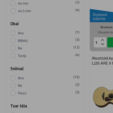
(7)
44 mm
(4)
44,5 mm
Doprava
zdarma
Obal
Momentá
(1)
Obvyklá do
Ano
(3)
Měkký
(12)
Ne
(4)
Tvrdý
Akustická k
LJ26 ARE II
Snímač
(15)
Ano
(2)
Ne
(3)
Piezo
Tvar těla