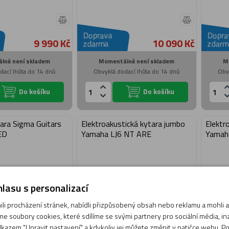
Doprava
Dopra
9 990 Kč
10 090 Kč
zdarma
zdarm
lně není skladem
Momentálně není skladem
M
dací lhůta do 14 dnů
Obvyklá dodací lhůta do 14 dnů
Obv
Do košíku
Do košíku
tara Sigma Guitars
Elektroakustická kytara jumbo
Elektr
ED
Yamaha LJ6 NT ARE
Yamah
lasu s personalizací
i procházení stránek, nabídli přizpůsobený obsah nebo reklamu a mohli
e soubory cookies, které sdílíme se svými partnery pro sociální média, inze
kazem "Upravit nastavení" a kdykoliv jej můžete změnit v patičce webu. P