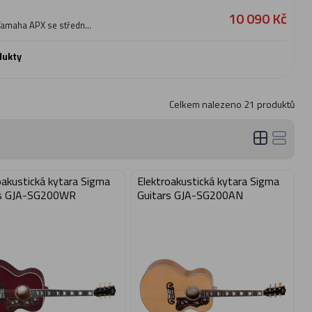
soustředěnější tón
10 090 Kč
í.
 Yamaha APX se středně
nabízí tak ideální
tělo a menší rozestup
soustředěnější tón
dukty
í.
Celkem nalezeno
21
produktů
oakustická kytara Sigma
Elektroakustická kytara Sigma
rs GJA-SG200WR
Guitars GJA-SG200AN