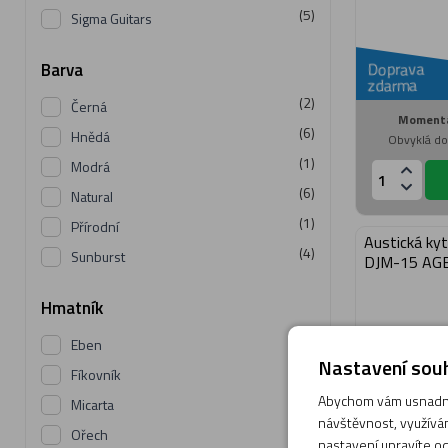
(5)
Sigma Guitars
Doprava
Barva
zdarma
(2)
Černá
Momentá
(6)
Hnědá
Obvyklá do
(1)
Modrá
(6)
Natural
(1)
Přírodní
Austická ky
(4)
Sunburst
DJM-15 AG
Hmatník
(4)
Eben
Nastavení souh
(1)
Fíkovník
Abychom vám usnadnil
(4)
Micarta
návštěvnost, využívám
(2)
Ořech
nastavení upravíte od