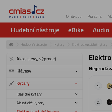
O nákupu
Poradna
Mu
Hudební nástroje
eBike
Audio
Hudební nástroje
Kytary
Elektroakustické kytary
Elektr
Akce, slevy, výprodej
Nejprodáva
Klávesy
Kytary
1.
Klasické kytary
2.
Akustické kytary
Elektroakustické kytary