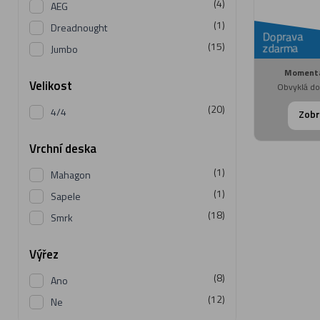
(4)
AEG
(1)
Dreadnought
Doprava
(15)
zdarma
Jumbo
Momentá
Velikost
Obvyklá do
(20)
4/4
Zobr
Vrchní deska
(1)
Mahagon
(1)
Sapele
(18)
Smrk
Výřez
(8)
Ano
(12)
Ne