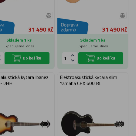
va
Doprava
31 490 Kč
31 490 Kč
a
zdarma
Skladem 1 ks
Skladem 1 ks
Expedujeme: dnes
Expedujeme: dnes
Do košíku
Do košíku
oakustická kytara Ibanez
Elektroakustická kytara slim
0-DHH
Yamaha CPX 600 BL