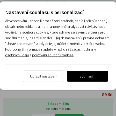
Skladem 13 ks
Expedujeme: zítra
Nastavení souhlasu s personalizací
Do košíku
Abychom vám usnadnili procházení stránek, nabídli přizpůsobený
obsah nebo reklamu a mohli anonymně analyzovat návštěvnost,
využíváme soubory cookies, které sdílíme se svými partnery pro
Plátek pro sopran saxofon Vandoren SS 2 Bb Java
sociální média, inzerci a analýzu. Jejich nastavení upravíte odkazem
"Upravit nastavení" a kdykoliv jej můžete změnit v patičce webu.
Podrobnější informace najdete v našich
Zásadách ochrany
osobních údajů
a
používání souborů cookies
.
Upravit nastavení
Souhlasím
89 Kč
Skladem 8 ks
Expedujeme: zítra