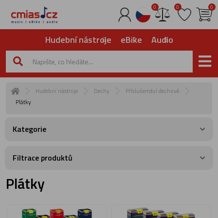
0
0
0
Hudební nástroje
eBike
Audio
Hudební nástroje
Dechy
Příslušenství dechové
Plátky
Kategorie
Filtrace produktů
Plátky