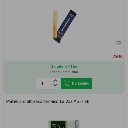
79 Kč
Skladem 11 ks
Expedujeme: zítra
Do košíku
Plátek pro alt saxofon Rico La Voz AS H Eb