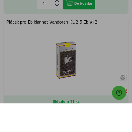
Do košíku
Plátek pro Eb klarinet Vandoren KL 2,5 Eb V12
119 Kč
Skladem 11 ks
Expedujeme: zítra
Do košíku