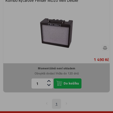
Kombo kytarové Fender MD20 Mini Deluxe
1 490 Kč
Momentálně není skladem
Obvyklá dodací lhůta do 120 dnů
Do košíku
1