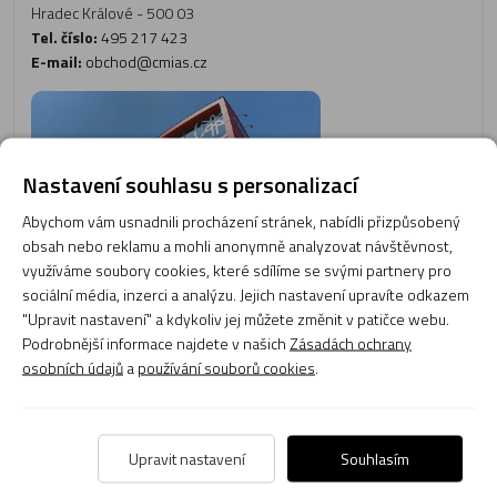
Hradec Králové - 500 03
Tel. číslo:
495 217 423
E-mail:
obchod@cmias.cz
Nastavení souhlasu s personalizací
Abychom vám usnadnili procházení stránek, nabídli přizpůsobený
obsah nebo reklamu a mohli anonymně analyzovat návštěvnost,
využíváme soubory cookies, které sdílíme se svými partnery pro
sociální média, inzerci a analýzu. Jejich nastavení upravíte odkazem
Otevírací doba:
"Upravit nastavení" a kdykoliv jej můžete změnit v patičce webu.
Podrobnější informace najdete v našich
Zásadách ochrany
Pondělí
09:00 - 17:30
osobních údajů
a
používání souborů cookies
.
Úterý
09:00 - 17:30
Středa
09:00 - 17:30
Upravit nastavení
Souhlasím
Čtvrtek
09:00 - 17:30