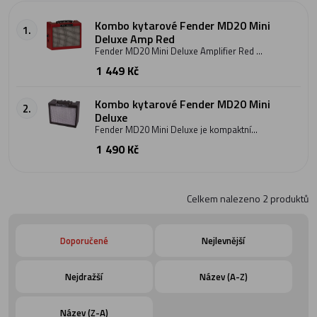
Kombo kytarové Fender MD20 Mini
1.
Deluxe Amp Red
Fender MD20 Mini Deluxe Amplifier Red je
kytarové mini kombo s jedním kanálem s
1 449 Kč
výkonem 1 Watt v limitovaném červeném
barevném provedení. Kombo je osazeno
jedním 2" reproduktorem s impedancí 8
Ohmů a disponuje mini jack výstupem pro
Kombo kytarové Fender MD20 Mini
2.
sluchátka, ovladači pro citlivost, nastavení
Deluxe
hlasitosti a tónové clony. Napájení
Fender MD20 Mini Deluxe je kompaktní
pomocí 9V baterie nebo 9V adaptérem,
kytarové mini kombo s výkonem 1 W, 2"
který však není součástí balení. Červené
1 490 Kč
reproduktorem, ovladači hlasitosti,
barevné provedení.
zkreslení a tónové clony. Nabízí
sluchátkový výstup pro tiché hraní a
možnost napájení pomocí 9V baterie
nebo adaptéru. Černá.
Celkem nalezeno
2
produktů
Doporučené
Nejlevnější
Nejdražší
Název (A-Z)
Název (Z-A)