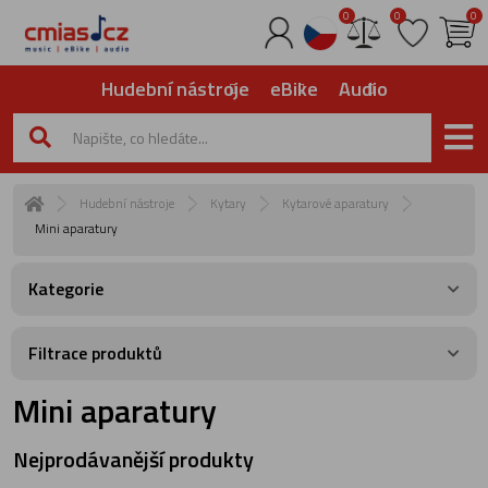
0
0
0
Hudební nástroje
eBike
Audio
Hudební nástroje
Kytary
Kytarové aparatury
Mini aparatury
Kategorie
Filtrace produktů
Mini aparatury
Nejprodávanější produkty