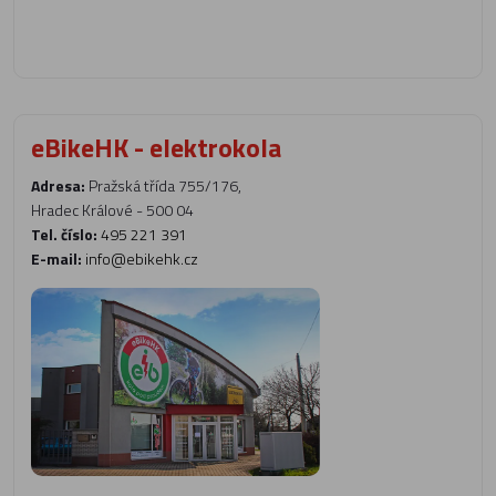
eBikeHK - elektrokola
Adresa:
Pražská třída 755/176,
Hradec Králové - 500 04
Tel. číslo:
495 221 391
E-mail:
info@ebikehk.cz