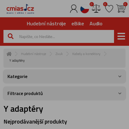
0
0
0
Hudební nástroje
eBike
Audio
Hudební nástroje
Zvuk
Kabely a konektory
Y adaptéry
Kategorie
Filtrace produktů
Y adaptéry
Nejprodávanější produkty