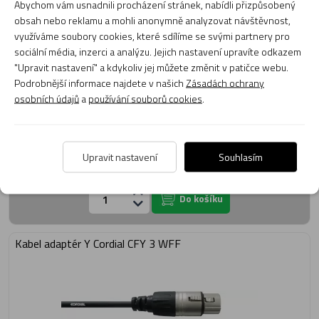
Abychom vám usnadnili procházení stránek, nabídli přizpůsobený
obsah nebo reklamu a mohli anonymně analyzovat návštěvnost,
využíváme soubory cookies, které sdílíme se svými partnery pro
sociální média, inzerci a analýzu. Jejich nastavení upravíte odkazem
"Upravit nastavení" a kdykoliv jej můžete změnit v patičce webu.
Podrobnější informace najdete v našich
Zásadách ochrany
osobních údajů
a
používání souborů cookies
.
309 Kč
Upravit nastavení
Souhlasím
Momentálně není skladem
Obvyklá dodací lhůta do 5 dnů
Do košíku
Kabel adaptér Y Cordial CFY 3 WFF