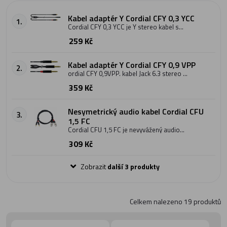
Kabel adaptér Y Cordial CFY 0,3 YCC
1.
Cordial CFY 0,3 YCC je Y stereo kabel s
konektory 1x Jack 3,5 mm stereo samice a
259 Kč
2x cinch RCA. Délka kabelu jsou 0,3 metru.
Konektory jsou pozlacené, což je
spolehlivě chrání před korozí. Konektory
jsou použity z modelové řady Neutrik
Kabel adaptér Y Cordial CFY 0,9 VPP
2.
Rean a jsou ručně pájené. Průřez vodiče
ordial CFY 0,9VPP. kabel Jack 6.3 stereo -
je 2x 0,22 mm2 a na obou koncích jsou
2x Jack 6.3 mono, 0,9 metru
rozštěpy dlouhé přibližně 15 cm. Kabely
359 Kč
jsou barevně rozlišovány (červená/černá)
pro snadné rozlišení mezi pravým a levým
konektorem. Barevné provedení kabelu je
Nesymetrický audio kabel Cordial CFU
černé.
3.
1,5 FC
Cordial CFU 1,5 FC je nevyvážený audio
kabel s konektory Female XLR a Male RCA
309 Kč
o délce 1,5 m.
Zobrazit
další 3 produkty
Celkem nalezeno
19
produktů