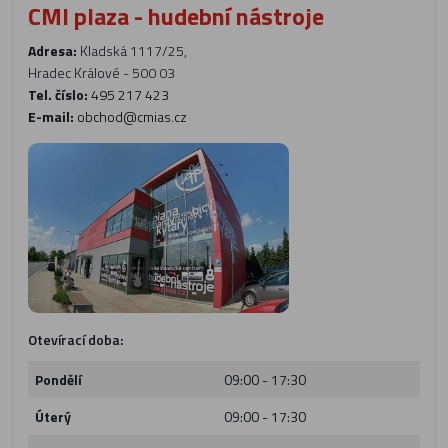
CMI plaza - hudební nástroje
Adresa:
Kladská 1117/25,
Hradec Králové - 500 03
Tel. číslo:
495 217 423
E-mail:
obchod@cmias.cz
Otevírací doba:
Pondělí
09:00 - 17:30
Úterý
09:00 - 17:30