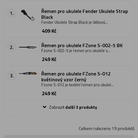
Řemen pro ukulele Fender Ukulele Strap
1.
Black
Fender Ukulele Strap Black je látkový
řemen pro ukulele. Délku řemenu lze
409 Kč
nastavit v rozmezí 24 až 33" (60,9 - 81,3
cm). Šířka řemenu je 1" což je 2,54 cm.
Barevné provedení černé. Model
9209940000.
Řemen pro ukulele FZone S-002-5 BK
2.
Fzone S-002-5 je řemen pro ukulele s
háčkem pro zavěšení kolem krku. Šířka
249 Kč
řemenu je 2,5 cm. Délku lze nastavit
pomocí přezky. Řemen je vyroben z
nylonu. Pro upevnění ukulele slouží
plastový háček.
Řemen pro ukulele FZone S-012
3.
květinový vzor černý
Fzone S-012 je textilní řemen pro ukulele
s černým květinovým vzorem na krk. Šířka
249 Kč
řemenu je 38 mm, délka je od 55 cm do 65
cm. Řemen je vyroben z měkké bavlněné
tkaniny, a je zakončen plastovým háčkem
pro zaháknutí do ozvučného otvoru
Zobrazit
další 3 produkty
ukulele.
Celkem nalezeno
19
produktů