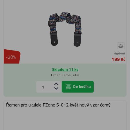
249 Kč
-20%
199 Kč
Skladem 11 ks
Expedujeme: zítra
Do košíku
Řemen pro ukulele FZone S-012 květinový vzor černý