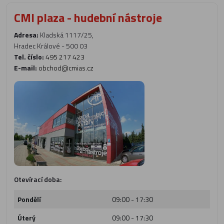
CMI plaza - hudební nástroje
Adresa:
Kladská 1117/25,
Hradec Králové - 500 03
Tel. číslo:
495 217 423
E-mail:
obchod@cmias.cz
Otevírací doba:
Pondělí
09:00 - 17:30
Úterý
09:00 - 17:30