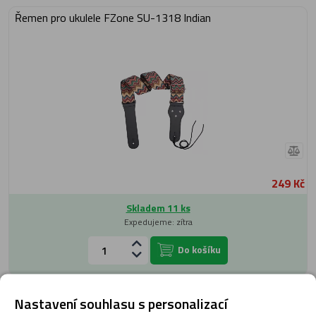
Řemen pro ukulele FZone SU-1318 Indian
249 Kč
Skladem 11 ks
Expedujeme: zítra
Do košíku
Řemen pro banjo Fender Banjo Strap Hootenanny
Nastavení souhlasu s personalizací