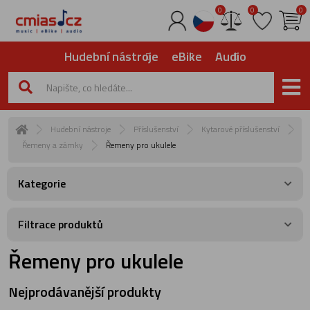
0
0
0
Hudební nástroje
eBike
Audio
Hudební nástroje
Příslušenství
Kytarové příslušenství
Řemeny a zámky
Řemeny pro ukulele
Kategorie
Filtrace produktů
Řemeny pro ukulele
Nejprodávanější produkty