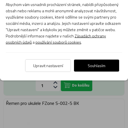
Abychom vám usnadnili procházení stránek, nabídli přizpůsobený
obsah nebo reklamu a mohli anonymně analyzovat návštěvnost,
využíváme soubory cookies, které sdílíme se svými partnery pro
sociální média, inzerci a analýzu. Jejich nastavení upravíte odkazem
"Upravit nastavení" a kdykoliv jej můžete změnit v patičce webu.
Podrobnější informace najdete v našich
Zásadách ochrany
osobních údajů
a
používání souborů cookies
.
389 Kč
Upravit nastavení
Souhlasím
Skladem 1 ks
Expedujeme: zítra
Do košíku
Řemen pro ukulele FZone S-002-5 BK