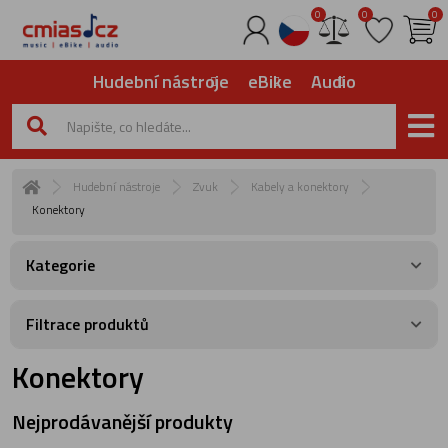
0
0
0
Hudební nástroje
eBike
Audio
Hudební nástroje
Zvuk
Kabely a konektory
Konektory
Kategorie
Filtrace produktů
Konektory
Nejprodávanější produkty