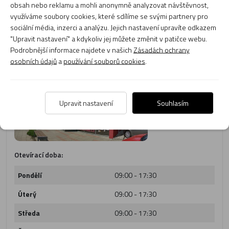
obsah nebo reklamu a mohli anonymně analyzovat návštěvnost,
Adresa:
Kladská 1117/25,
využíváme soubory cookies, které sdílíme se svými partnery pro
Hradec Králové - 500 03
sociální média, inzerci a analýzu. Jejich nastavení upravíte odkazem
Tel. číslo:
495 217 423
"Upravit nastavení" a kdykoliv jej můžete změnit v patičce webu.
E-mail:
obchod@cmias.cz
Podrobnější informace najdete v našich
Zásadách ochrany
osobních údajů
a
používání souborů cookies
.
Upravit nastavení
Souhlasím
Otevírací doba:
Pondělí
09:00 - 17:30
Úterý
09:00 - 17:30
Středa
09:00 - 17:30