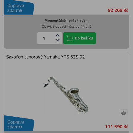
Doprava
92 269 Kč
zdarma
Momentálně není skladem
Obvyklá dodací lhůta do 14 dnů
Do košíku
Saxofon tenorový Yamaha YTS 62S 02
Doprava
111 590 Kč
zdarma