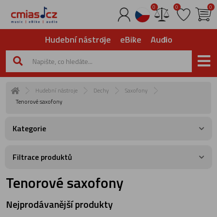
0
0
0
Hudební nástroje
eBike
Audio
Hudební nástroje
Dechy
Saxofony
Tenorové saxofony
Kategorie
Filtrace produktů
Tenorové saxofony
Nejprodávanější produkty