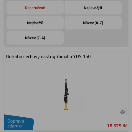
Doporučené
Nejlevnější
Nejdražší
Název (A-Z)
Název (Z-A)
Unikátní dechový nástroj Yamaha YDS 150
Doprava
18 529 Kč
zdarma