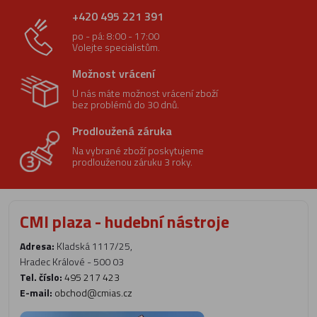
+420 495 221 391
po - pá: 8:00 - 17:00
Volejte specialistům.
Možnost vrácení
U nás máte možnost vrácení zboží
bez problémů do 30 dnů.
Prodloužená záruka
Na vybrané zboží poskytujeme
prodlouženou záruku 3 roky.
CMI plaza - hudební nástroje
Adresa:
Kladská 1117/25,
Hradec Králové - 500 03
Tel. číslo:
495 217 423
E-mail:
obchod@cmias.cz