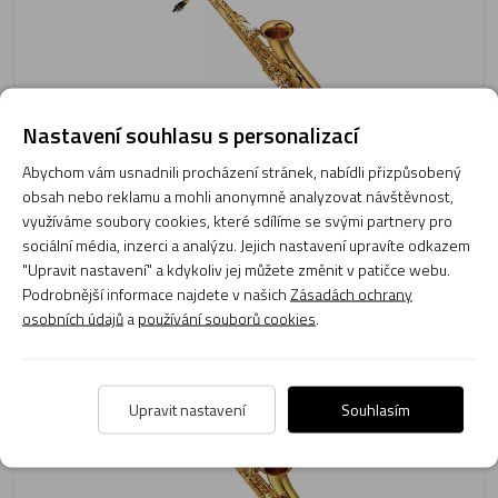
Nastavení souhlasu s personalizací
Doprava
165 490 Kč
zdarma
Abychom vám usnadnili procházení stránek, nabídli přizpůsobený
obsah nebo reklamu a mohli anonymně analyzovat návštěvnost,
Momentálně není skladem
využíváme soubory cookies, které sdílíme se svými partnery pro
Obvyklá dodací lhůta do 14 dnů
sociální média, inzerci a analýzu. Jejich nastavení upravíte odkazem
Zobrazit produkt
"Upravit nastavení" a kdykoliv jej můžete změnit v patičce webu.
Podrobnější informace najdete v našich
Zásadách ochrany
osobních údajů
a
používání souborů cookies
.
Saxofon tenorový Yamaha YTS 82ZWOF 03
Upravit nastavení
Souhlasím