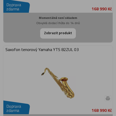
Doprava
168 990 Kč
zdarma
Momentálně není skladem
Obvyklá dodací lhůta do 14 dnů
Zobrazit produkt
Saxofon tenorový Yamaha YTS 82ZUL 03
Doprava
168 990 Kč
zdarma