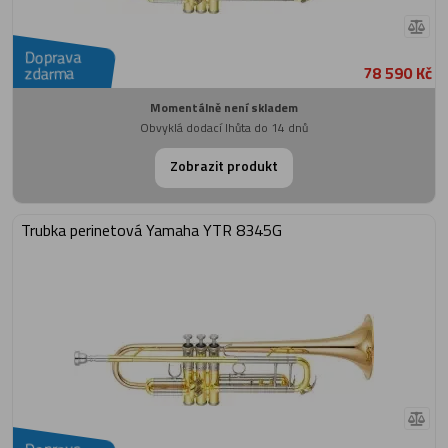
Doprava
78 590 Kč
zdarma
Momentálně není skladem
Obvyklá dodací lhůta do 14 dnů
Zobrazit produkt
Trubka perinetová Yamaha YTR 8345G