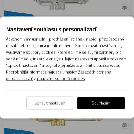
Doprava
83 290 Kč
zdarma
Nastavení souhlasu s personalizací
Momentálně není skladem
Obvyklá dodací lhůta do 14 dnů
Abychom vám usnadnili procházení stránek, nabídli přizpůsobený
obsah nebo reklamu a mohli anonymně analyzovat návštěvnost,
Zobrazit produkt
využíváme soubory cookies, které sdílíme se svými partnery pro
sociální média, inzerci a analýzu. Jejich nastavení upravíte odkazem
"Upravit nastavení" a kdykoliv jej můžete změnit v patičce webu.
Trubka perinetová Yamaha YTR 8335RG
Podrobnější informace najdete v našich
Zásadách ochrany
osobních údajů
a
používání souborů cookies
.
Upravit nastavení
Souhlasím