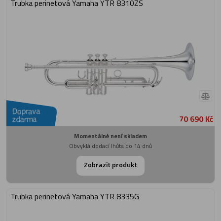
Trubka perinetová Yamaha YTR 8310ZS
Doprava
70 690 Kč
zdarma
Momentálně není skladem
Obvyklá dodací lhůta do 14 dnů
Zobrazit produkt
Trubka perinetová Yamaha YTR 8335G