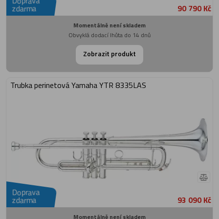
Doprava
90 790 Kč
zdarma
Momentálně není skladem
Obvyklá dodací lhůta do 14 dnů
Zobrazit produkt
Trubka perinetová Yamaha YTR 8335LAS
Doprava
93 090 Kč
zdarma
Momentálně není skladem