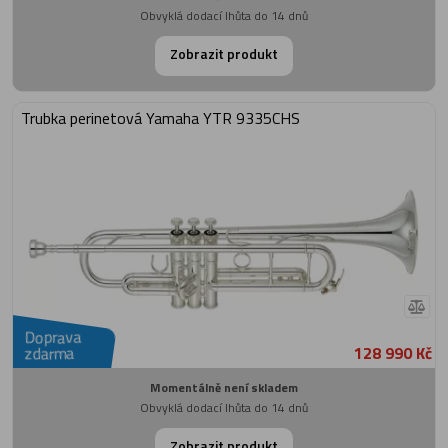
Obvyklá dodací lhůta do 14 dnů
Zobrazit produkt
Trubka perinetová Yamaha YTR 9335CHS
Doprava
128 990 Kč
zdarma
Momentálně není skladem
Obvyklá dodací lhůta do 14 dnů
Zobrazit produkt