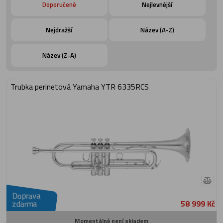
pouzdro TRC-6810, nátrubek TR 14A4a a
Doporučené
Nejlevnější
sada na čištění a údržbu nástroje.
Nejdražší
Název (A-Z)
Název (Z-A)
Trubka perinetová Yamaha YTR 6335RCS
Doprava
58 999 Kč
zdarma
Momentálně není skladem