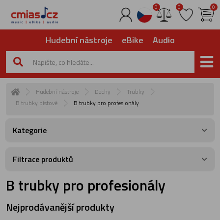
0
0
0
Hudební nástroje
eBike
Audio
Hudební nástroje
Dechy
Trubky
B trubky pístové
B trubky pro profesionály
Kategorie
Filtrace produktů
B trubky pro profesionály
Nejprodávanější produkty