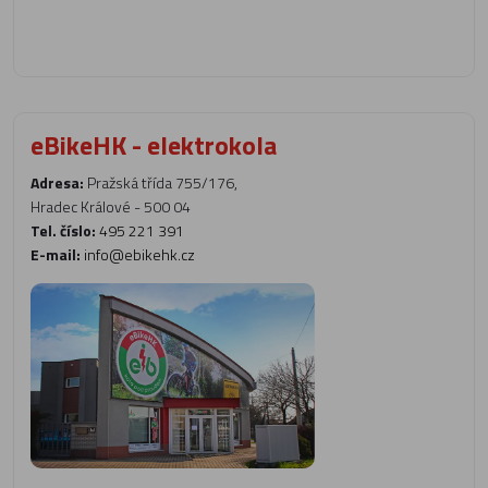
eBikeHK - elektrokola
Adresa:
Pražská třída 755/176,
Hradec Králové - 500 04
Tel. číslo:
495 221 391
E-mail:
info@ebikehk.cz