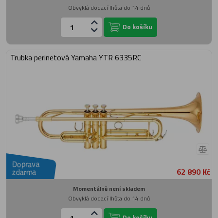
Obvyklá dodací lhůta do 14 dnů
Do košíku
Trubka perinetová Yamaha YTR 6335RC
Doprava
62 890 Kč
zdarma
Momentálně není skladem
Obvyklá dodací lhůta do 14 dnů
Do košíku