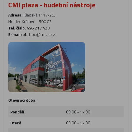
CMI plaza - hudební nástroje
Adresa:
Kladská 1117/25,
Hradec Králové - 500 03
Tel. číslo:
495 217 423
E-mail:
obchod@cmias.cz
Otevírací doba:
Pondělí
09:00 - 17:30
Úterý
09:00 - 17:30