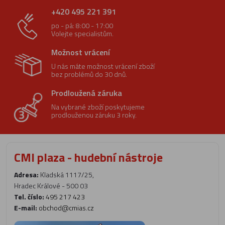
+420 495 221 391
po - pá: 8:00 - 17:00
Volejte specialistům.
Možnost vrácení
U nás máte možnost vrácení zboží
bez problémů do 30 dnů.
Prodloužená záruka
Na vybrané zboží poskytujeme
prodlouženou záruku 3 roky.
CMI plaza - hudební nástroje
Adresa:
Kladská 1117/25,
Hradec Králové - 500 03
Tel. číslo:
495 217 423
E-mail:
obchod@cmias.cz