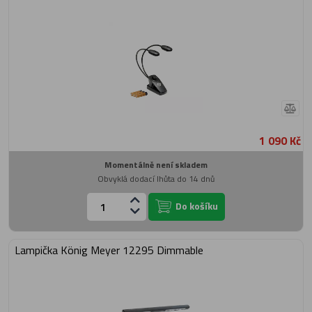
1 090 Kč
Momentálně není skladem
Obvyklá dodací lhůta do 14 dnů
Do košíku
Lampička König Meyer 12295 Dimmable