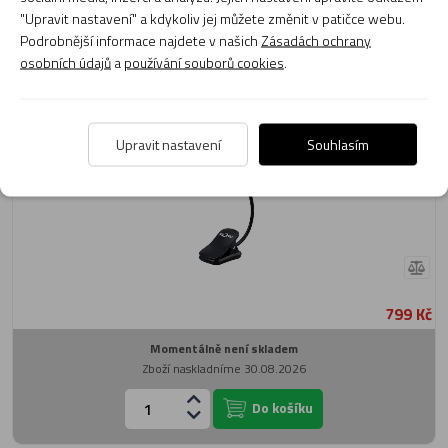
Do košíku
"Upravit nastavení" a kdykoliv jej můžete změnit v patičce webu.
Podrobnější informace najdete v našich
Zásadách ochrany
osobních údajů
a
používání souborů cookies
.
Lampička FZone P9 BK
Upravit nastavení
Souhlasím
799 Kč
Momentálně není skladem
Zboží naskladníme 30.08.2026
Do košíku